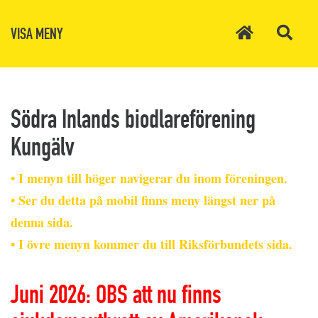
VISA MENY
Södra Inlands biodlareförening
Kungälv
• I menyn till höger navigerar du inom föreningen.
• Ser du detta på mobil finns meny längst ner på
denna sida.
• I övre menyn kommer du till Riksförbundets sida.
Juni 2026: OBS att nu finns