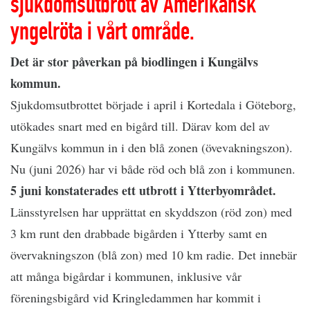
sjukdomsutbrott av Amerikansk
yngelröta i vårt område.
Det är stor påverkan på biodlingen i Kungälvs
kommun.
Sjukdomsutbrottet började i april i Kortedala i Göteborg,
utökades snart med en bigård till. Därav kom del av
Kungälvs kommun in i den blå zonen (övevakningszon).
Nu (juni 2026) har vi både röd och blå zon i kommunen.
5 juni konstaterades ett utbrott i Ytterbyområdet.
Länsstyrelsen har upprättat en skyddszon (röd zon) med
3 km runt den drabbade bigården i Ytterby samt en
övervakningszon (blå zon) med 10 km radie. Det innebär
att många bigårdar i kommunen, inklusive vår
föreningsbigård vid Kringledammen har kommit i